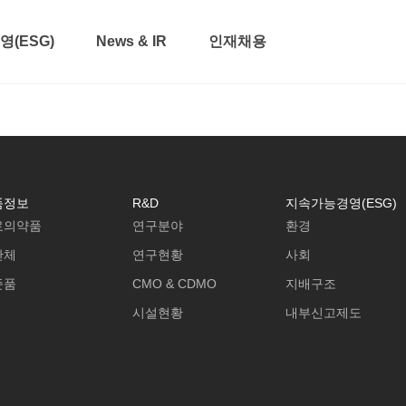
(ESG)
News & IR
인재채용
품정보
R&D
지속가능경영(ESG)
료의약품
연구분야
환경
간체
연구현황
사회
준품
CMO & CDMO
지배구조
시설현황
내부신고제도