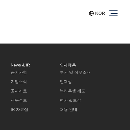
KOR
News & IR
인재채용
공지사항
부서 및 직무소개
기업소식
인재상
공시자료
복리후생 제도
재무정보
평가 & 보상
IR 자료실
채용 안내