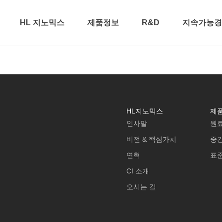
HL 지노믹스
제품정보
R&D
지속가능경영
HL지노믹스
제
인사말
원
비전 & 핵심가치
중
연혁
표
CI 소개
오시는 길