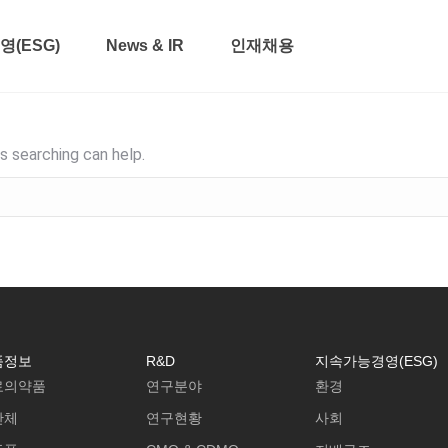
(ESG)
News & IR
인재채용
s searching can help.
품정보
R&D
지속가능경영(ESG)
료의약품
연구분야
환경
간체
연구현황
사회