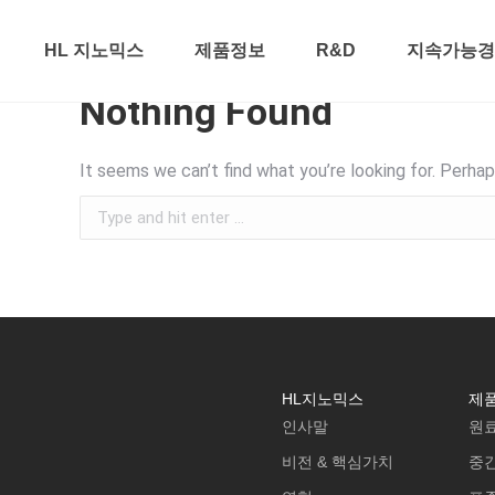
HL 지노믹스
제품정보
R&D
지속가능경영
Nothing Found
It seems we can’t find what you’re looking for. Perhap
HL지노믹스
제
인사말
원
비전 & 핵심가치
중