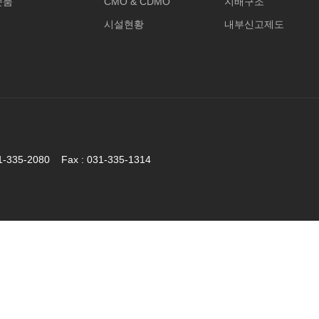
준품
CMO & CDMO
지배구조
시설현황
내부신고제도
5-2080 Fax : 031-335-1314