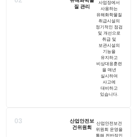
02
유해화학물
사업장에서
질 관리
사용하는
유해화학물질
취급시설의
정기적인 점검
및 개선으로
취급 및
보관시설의
기능을
유지하고
비상대응훈련
을 매년
실시하여
사고에
대비하고
있습니다.
03
산업안전보
산업안전보건
건위원회
위원회 운영을
통해 전반적인