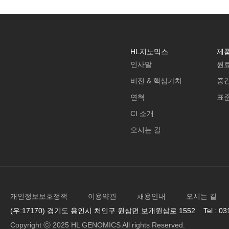
HL지노믹스
제
인사말
원
비전 & 핵심가치
중
연혁
표
CI 소개
오시는 길
개인정보보호정책
이용약관
채용안내
오시는 길
(우:17170) 경기도 용인시 처인구 원삼면 보개원삼로 1552 Tel : 031-33
Copyright ⓒ 2025 HL GENOMICS All rights Reserved.