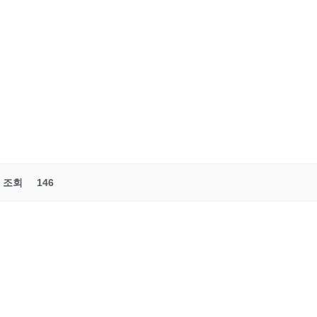
조회
146