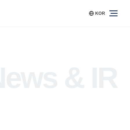
KOR
News & IR