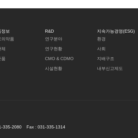
품정보
R&D
지속가능경영(ESG)
료의약품
연구분야
환경
간체
연구현황
사회
준품
CMO & CDMO
지배구조
시설현황
내부신고제도
5-2080 Fax : 031-335-1314