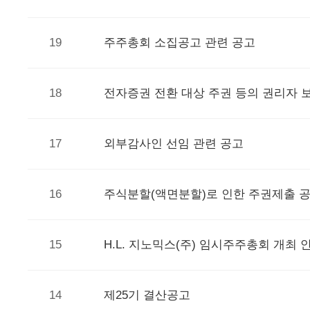
19
주주총회 소집공고 관련 공고
18
전자증권 전환 대상 주권 등의 권리자 
17
외부감사인 선임 관련 공고
16
주식분할(액면분할)로 인한 주권제출 
15
H.L. 지노믹스(주) 임시주주총회 개최 
14
제25기 결산공고